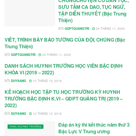
CHÚNGCHUYỆN CỔ DÂN TỘC,
SƯU TẦM CA DAO, TỤC NGỮ,
TẬP DIỄN THUYẾT (Bậc Trung
Thiện)
BỞI
GDPTQUANGTRI
24 THÁNG 11, 2020
VIẾT, TRÌNH BÀY BÁO TƯỜNG CỦA ĐỘI, CHÚNG (Bậc
THHL ĐOÀN SINH
Trung Thiện)
BỞI
GDPTQUANGTRI
24 THÁNG 11, 2020
DANH SÁCH HUYNH TRƯỞNG HỌC VIÊN BẬC ĐỊNH
TU HỌC – HUẤN LUYỆN
KHÓA VI (2019 – 2022)
BỞI
DUYSANG
10 THÁNG 10, 2019
KẾ HOẠCH HỌC TẬP TU HỌC TRƯỜNG KỲ HUYNH
TU HỌC – HUẤN LUYỆN
TRƯỞNG BẬC ĐỊNH K.VI – GĐPT QUẢNG TRỊ (2019 –
2022)
BỞI
DUYSANG
10 THÁNG 10, 2019
Đáp án kỳ thi kết thúc năm thứ 3
THHL HUYNH TRƯỞNG
Bậc Lực V Trung ương