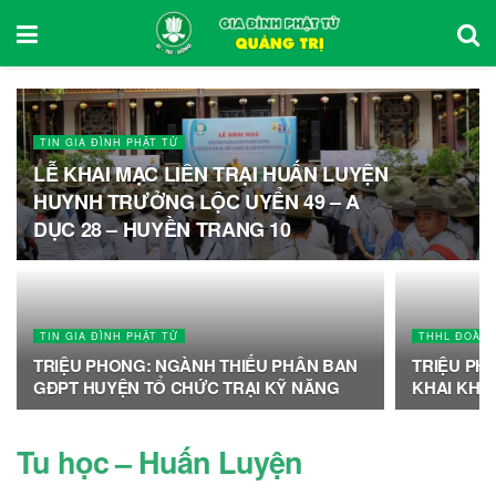
TIN GIA ĐÌNH PHẬT TỬ
LỄ KHAI MẠC LIÊN TRẠI HUẤN LUYỆN
HUYNH TRƯỞNG LỘC UYỂN 49 – A
DỤC 28 – HUYỀN TRANG 10
TIN GIA ĐÌNH PHẬT TỬ
THHL ĐOÀN 
TRIỆU PHONG: NGÀNH THIẾU PHÂN BAN
TRIỆU PH
GĐPT HUYỆN TỔ CHỨC TRẠI KỸ NĂNG
KHAI KHÓA
Tu học – Huấn Luyện