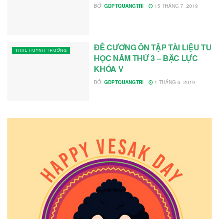
BỞI
GDPTQUANGTRI
15 THÁNG 7, 2019
ĐỀ CƯƠNG ÔN TẬP TÀI LIỆU TU
THHL HUYNH TRƯỞNG
HỌC NĂM THỨ 3 – BẬC LỰC
KHÓA V
BỞI
GDPTQUANGTRI
1 THÁNG 6, 2019