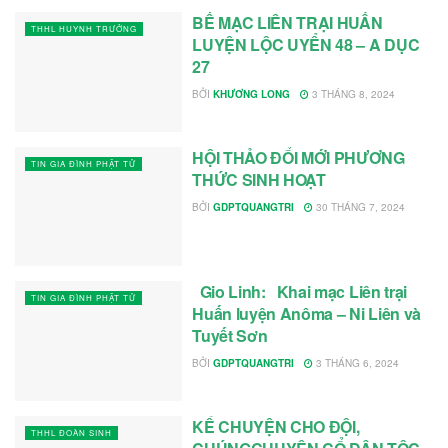
BẾ MẠC LIÊN TRẠI HUẤN
THHL HUYNH TRƯỞNG
LUYỆN LỘC UYỂN 48 – A DỤC
27
BỞI
KHƯƠNG LONG
3 THÁNG 8, 2024
HỘI THẢO ĐỔI MỚI PHƯƠNG
TIN GIA ĐÌNH PHẬT TỬ
THỨC SINH HOẠT
BỞI
GDPTQUANGTRI
30 THÁNG 7, 2024
Gio Linh: Khai mạc Liên trại
TIN GIA ĐÌNH PHẬT TỬ
Huấn luyện Anôma – Ni Liên và
Tuyết Sơn
BỞI
GDPTQUANGTRI
3 THÁNG 6, 2024
KỂ CHUYỆN CHO ĐỘI,
THHL ĐOÀN SINH