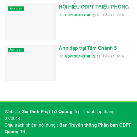
HỘI HIẾU GĐPT TRIỆU PHONG
ẢNH ĐẸP
BỞI
GDPTQUANGTRI
10 THÁNG 8, 2019
Ảnh đẹp trại Tâm Chánh 5
ẢNH ĐẸP
BỞI
GDPTQUANGTRI
22 THÁNG 7, 2019
Website
Gia Đình Phật Tử Quảng Trị
- Thành lập tháng
07/2014.
Chịu trách nhiệm nội dung :
Ban Truyền thông Phân ban GĐPT
Quảng Trị