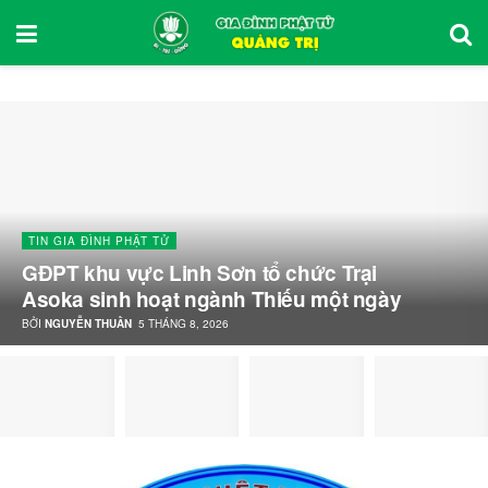
TIN GIA ĐÌNH PHẬT TỬ
GĐPT khu vực Linh Sơn tổ chức Trại
Asoka sinh hoạt ngành Thiếu một ngày
BỞI
NGUYỄN THUẦN
5 THÁNG 8, 2026