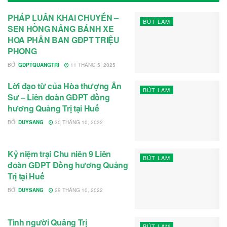
PHÁP LUÂN KHAI CHUYỂN –
BÚT LAM
SEN HỒNG NÂNG BÁNH XE
HOA PHÂN BAN GĐPT TRIỆU
PHONG
BỞI
GDPTQUANGTRI
11 THÁNG 5, 2025
Lời đạo từ của Hòa thượng Ân
BÚT LAM
Sư – Liên đoàn GĐPT đồng
hương Quảng Trị tại Huế
BỞI
DUYSANG
30 THÁNG 10, 2022
Kỷ niệm trại Chu niên 9 Liên
BÚT LAM
đoàn GĐPT Đồng hương Quảng
Trị tại Huế
BỞI
DUYSANG
29 THÁNG 10, 2022
Tình người Quảng Trị
BÚT LAM