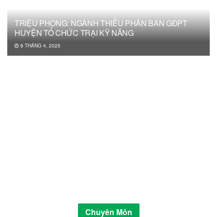
TRIỆU PHONG: NGÀNH THIẾU PHÂN BAN GĐPT
HUYỆN TỔ CHỨC TRẠI KỸ NĂNG
8 THÁNG 4, 2025
Chuyên Môn