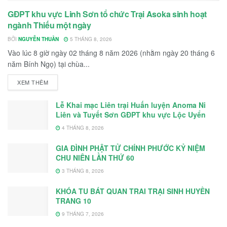
GĐPT khu vực Linh Sơn tổ chức Trại Asoka sinh hoạt
ngành Thiếu một ngày
BỞI
NGUYỄN THUẦN
5 THÁNG 8, 2026
Vào lúc 8 giờ ngày 02 tháng 8 năm 2026 (nhằm ngày 20 tháng 6
năm Bính Ngọ) tại chùa...
DETAILS
XEM THÊM
Lễ Khai mạc Liên trại Huấn luyện Anoma Ni
Liên và Tuyết Sơn GĐPT khu vực Lộc Uyển
4 THÁNG 8, 2026
GIA ĐÌNH PHẬT TỬ CHÍNH PHƯỚC KỶ NIỆM
CHU NIÊN LẦN THỨ 60
3 THÁNG 8, 2026
KHÓA TU BÁT QUAN TRAI TRẠI SINH HUYỀN
TRANG 10
9 THÁNG 7, 2026