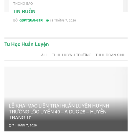
THÔNG BÁO
TIN BUỒN
BỞI
GDPTQUANGTRI
18 THÁNG 7, 2026
Tu Học Huấn Luyện
ALL
THHL HUYNH TRƯỞNG
THHL ĐOÀN SINH
LỄ KHAI MẠC LIÊN TRẠI HUẤN LUYỆN HUYNH
TRƯỞNG LỘC UYỂN 49 – A DỤC 28 – HUYỀN
TRANG 10
7 THÁNG 7, 2026