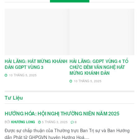
HẢI LĂNG: HÁT MỪNG KHÁNH
HẢI LĂNG: GĐPT VÙNG 4 TỔ
ĐẢN GĐPT VÙNG 3
CHỨC ĐÊM VĂN NGHỆ HÁT
MỪNG KHÁNH ĐẢN
10 THÁNG 5, 2025
10 THÁNG 5, 2025
Tư Liệu
HƯỚNG HÓA: HỘI NGHỊ THƯỜNG NIÊN NĂM 2025
TIN GIA ĐÌNH PHẬT TỬ
BỞI
KHƯƠNG LONG
5 THÁNG 3, 2025
0
Được sự chấp thuận của Thường trực Ban Trị sự và Ban Hướng
dẫn Phật tử GHPGVN huyện Hướng Hoá....