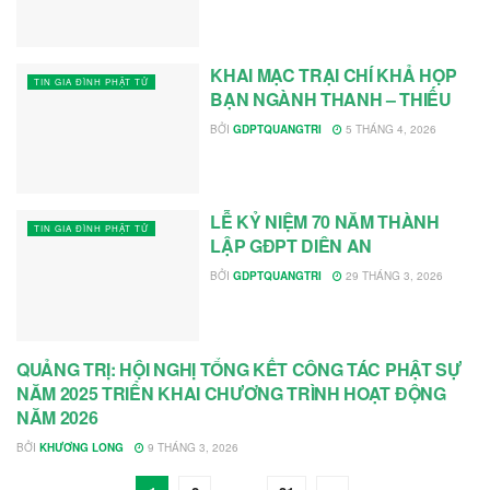
KHAI MẠC TRẠI CHÍ KHẢ HỌP
TIN GIA ĐÌNH PHẬT TỬ
BẠN NGÀNH THANH – THIẾU
BỞI
GDPTQUANGTRI
5 THÁNG 4, 2026
LỄ KỶ NIỆM 70 NĂM THÀNH
TIN GIA ĐÌNH PHẬT TỬ
LẬP GĐPT DIÊN AN
BỞI
GDPTQUANGTRI
29 THÁNG 3, 2026
QUẢNG TRỊ: HỘI NGHỊ TỔNG KẾT CÔNG TÁC PHẬT SỰ
TIN GIA ĐÌNH PHẬT TỬ
NĂM 2025 TRIỂN KHAI CHƯƠNG TRÌNH HOẠT ĐỘNG
NĂM 2026
BỞI
KHƯƠNG LONG
9 THÁNG 3, 2026