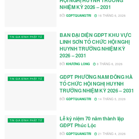
HỘI NGHỊ HUYNH TRƯỞNG
NHIỆM KỲ 2026 – 2031
BỞI
GDPTQUANGTRI
16 THÁNG 6, 2026
BAN ĐẠI DIỆN GĐPT KHU VỰC
TIN GIA ĐÌNH PHẬT TỬ
LINH SƠN TỔ CHỨC HỘI NGHỊ
HUYNH TRƯỞNG NHIỆM KỲ
2026 – 2031
BỞI
KHƯƠNG LONG
8 THÁNG 6, 2026
GĐPT PHƯỜNG NAM ĐÔNG HÀ
TIN GIA ĐÌNH PHẬT TỬ
TỔ CHỨC HỘI NGHỊ HUYNH
TRƯỞNG NHIỆM KỲ 2026 – 2031
BỞI
GDPTQUANGTRI
14 THÁNG 5, 2026
Lễ kỷ niệm 70 năm thành lập
TIN GIA ĐÌNH PHẬT TỬ
GĐPT Phúc Lộc
BỞI
GDPTQUANGTRI
21 THÁNG 4, 2026