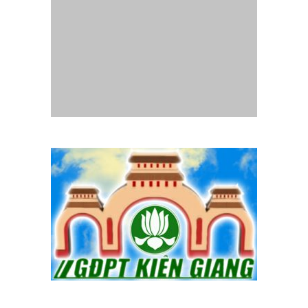
Website
Gia Đình Phật Tử Quảng Trị
- Thành lập tháng
07/2014.
Chịu trách nhiệm nội dung :
Ban Truyền thông Phân ban GĐPT
Quảng Trị
Mọi liên lạc, góp ý xin liên hệ email:
pbgdptquangtri.hd@gmail.com
Copyright © 2014 GĐPT Quang Tri. All rights reserved.