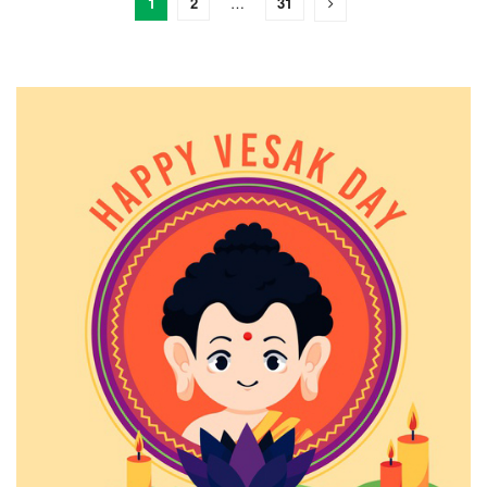
1
2
…
31