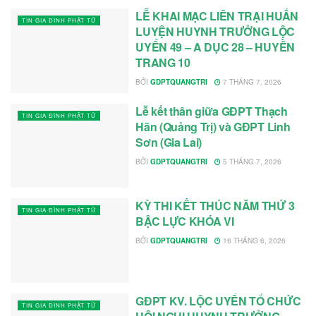
LỄ KHAI MẠC LIÊN TRẠI HUẤN
TIN GIA ĐÌNH PHẬT TỬ
LUYỆN HUYNH TRƯỞNG LỘC
UYỂN 49 – A DỤC 28 – HUYỀN
TRANG 10
BỞI
GDPTQUANGTRI
7 THÁNG 7, 2026
Lễ kết thân giữa GĐPT Thạch
TIN GIA ĐÌNH PHẬT TỬ
Hãn (Quảng Trị) và GĐPT Linh
Sơn (Gia Lai)
BỞI
GDPTQUANGTRI
5 THÁNG 7, 2026
KỲ THI KẾT THÚC NĂM THỨ 3
TIN GIA ĐÌNH PHẬT TỬ
BẬC LỰC KHÓA VI
BỞI
GDPTQUANGTRI
16 THÁNG 6, 2026
GĐPT KV. LỘC UYỂN TỔ CHỨC
TIN GIA ĐÌNH PHẬT TỬ