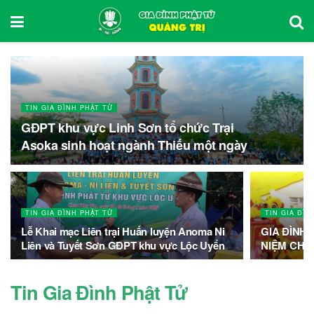
TIN GIA ĐÌNH PHẬT TỬ
GĐPT khu vực Linh Sơn tổ chức Trại
Asoka sinh hoạt ngành Thiếu một ngày
TIN GIA ĐÌNH PHẬT TỬ
TIN GIA ĐÌN
Lễ Khai mạc Liên trại Huấn luyện Anoma Ni
GIA ĐÌNH
Liên và Tuyết Sơn GĐPT khu vực Lộc Uyển
NIỆM CHU 
Tin Gia Đình Phật Tử