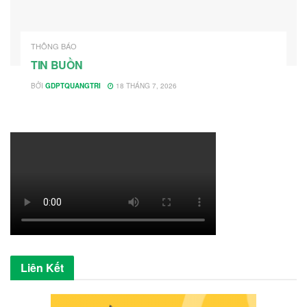
THÔNG BÁO
TIN BUỒN
BỞI
GDPTQUANGTRI
18 THÁNG 7, 2026
Liên Kết