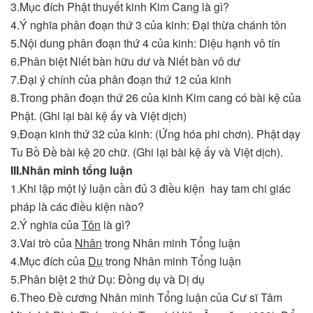
3.Mục đích Phật thuyết kinh Kim Cang là gì?
4.Ý nghĩa phân đoạn thứ 3 của kinh: Đại thừa chánh tôn
5.Nội dung phân đoạn thứ 4 của kinh: Diệu hạnh vô tín
6.Phân biệt Niết bàn hữu dư và Niết bàn vô dư
7.Đại ý chính của phân đoạn thứ 12 của kinh
8.Trong phân đoạn thứ 26 của kinh Kim cang có bài kệ của
Phật. (Ghi lại bài kệ ấy và Việt dịch)
9.Đoạn kinh thứ 32 của kinh: (Ứng hóa phi chơn). Phật dạy
Tu Bồ Đề bài kệ 20 chữ. (Ghi lại bài kệ ấy và Việt dịch).
III.
Nhân minh tổng luận
1.Khi lập một lý luận cần đủ 3 điều kiện hay tam chi giác
pháp là các điều kiện nào?
2.Ý nghĩa của
Tôn
là gì?
3.Vai trò của
Nhân
trong Nhân minh Tổng luận
4.Mục đích của
Dụ
trong Nhân minh Tổng luận
5.Phân biệt 2 thứ Dụ: Đồng dụ và Dị dụ
6.Theo Đề cương Nhân minh Tổng luận của Cư sĩ Tâm