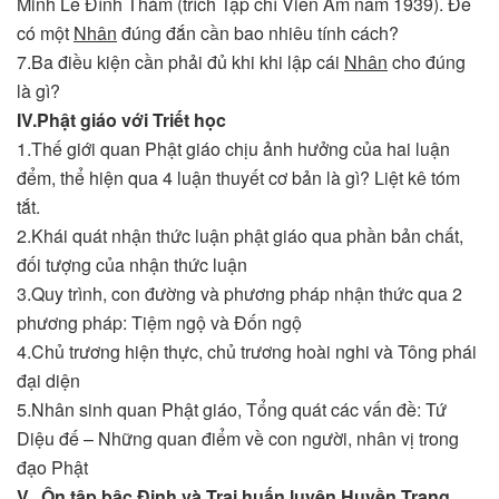
Minh Lê Đình Thám (trích Tạp chí Viên Âm năm 1939). Để
có một
Nhân
đúng đắn cần bao nhiêu tính cách?
7.Ba điều kiện cần phải đủ khi khi lập cái
Nhân
cho đúng
là gì?
IV.
Phật giáo với Triết học
1.Thế giới quan Phật giáo chịu ảnh hưởng của hai luận
đểm, thể hiện qua 4 luận thuyết cơ bản là gì? Liệt kê tóm
tắt.
2.Khái quát nhận thức luận phật giáo qua phần bản chất,
đối tượng của nhận thức luận
3.Quy trình, con đường và phương pháp nhận thức qua 2
phương pháp: Tiệm ngộ và Đốn ngộ
4.Chủ trương hiện thực, chủ trương hoài nghi và Tông phái
đại diện
5.Nhân sinh quan Phật giáo, Tổng quát các vấn đề: Tứ
Diệu đế – Những quan điểm về con người, nhân vị trong
đạo Phật
V. Ôn tập bậc Định và Trại huấn luyện Huyền Trang