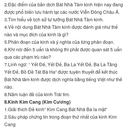
2.Đặc điểm của bản dịch Bát Nhã Tâm kinh hiện nay đang
được phổ biến lưu hành tại các nước Viễn Đông Châu Á.
3.Tìm hiểu về lịch sử tư tưởng Bát Nhã Tâm kinh.
4.Về nội dung Bát Nhã Tâm kinh được đánh giá như thế
nào và mục đích của kinh là gì?
5.Phân đoạn của kinh và ý nghĩa của từng phân đoạn.
6.Khi nói đến 5 uẩn là không thì phải được quan sát 5 uẩn
qua các phạm trù nào?
7.Linh ngữ: “ Yết Đế, Yết Đế, Ba La Yết Đế, Ba La Tăng
Yết Đế, Bồ Đề Tát Bà Ha” được tuyên thuyết để kết thúc
Bát Nhã tâm kinh được dịch nghĩa bằng tiếng Việt như thế
nào.
8.Năm luận đề của kinh Trái tim.
II.
Kinh Kim Cang (Kim Cương)
1.Giải thích Đề kinh” Kim Cang Bát Nhã Ba la mật”
2.Sáu pháp chứng tín trong đoạn thứ nhất của kinh Kim
Cang