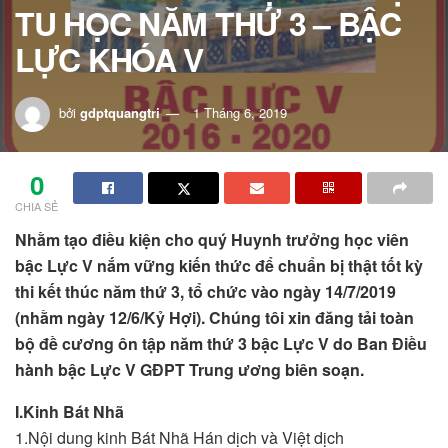
TU HỌC NĂM THỨ 3 – BẬC
LỰC KHÓA V
bởi
gdptquangtri
1 Tháng 6, 2019
0
CHIA SẺ
Nhằm tạo điều kiện cho quý Huynh trưởng học viên
bậc Lực V nắm vững kiến thức để chuẩn bị thật tốt kỳ
thi kết thúc năm thứ 3, tổ chức vào ngày 14/7/2019
(nhằm ngày 12/6/Kỷ Hợi). Chúng tôi xin đăng tải toàn
bộ đề cương ôn tập năm thứ 3 bậc Lực V do Ban Điều
hành bậc Lực V GĐPT Trung ương biên soạn.
I.
Kinh Bát Nhã
1.Nội dung kinh Bát Nhã Hán dịch và Việt dịch