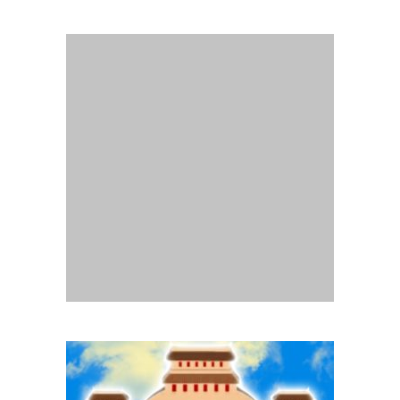
Website
Gia Đình Phật Tử Quảng Trị
- Thành lập tháng
07/2014.
Chịu trách nhiệm nội dung :
Ban Truyền thông Phân ban GĐPT
Quảng Trị