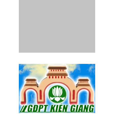
Website
Gia Đình Phật Tử Quảng Trị
- Thành lập tháng
07/2014.
Chịu trách nhiệm nội dung :
Ban Truyền thông Phân ban GĐPT
Quảng Trị
Mọi liên lạc, góp ý xin liên hệ email:
pbgdptquangtri.hd@gmail.com
Copyright © 2014 GĐPT Quang Tri. All rights reserved.