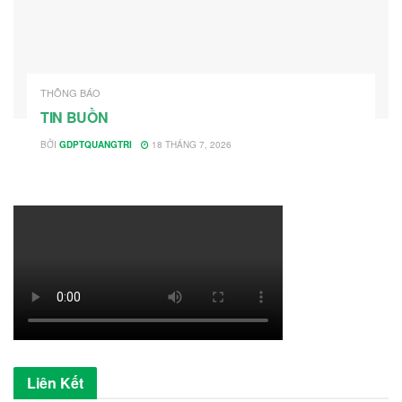
THÔNG BÁO
TIN BUỒN
BỞI
GDPTQUANGTRI
18 THÁNG 7, 2026
Liên Kết