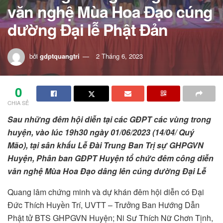
văn nghệ Mùa Hoa Đạo cúng
dường Đại lễ Phật Đản
bởi
gdptquangtri
2 Tháng 6, 2023
0
CHIA SẺ
Sau những đêm hội diễn tại các GĐPT các vùng trong
huyện, vào lúc 19h30 ngày 01/06/2023 (14/04/ Quý
Mão), tại sân khấu Lễ Đài Trung Ban Trị sự GHPGVN
Huyện, Phân ban GĐPT Huyện tổ chức đêm công diễn
văn nghệ Mùa Hoa Đạo dâng lên cúng dường Đại Lễ
Quang lâm chứng minh và dự khán đêm hội diễn có Đại
Đức Thích Huyền Trí, UVTT – Trưởng Ban Hướng Dẫn
Phật tử BTS GHPGVN Huyện; Ni Sư Thích Nữ Chơn Tịnh,