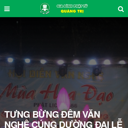
TƯNG BỪNG ĐÊM VĂN
NGHỆ CÚNG DƯỜNG ĐẠI LỄ