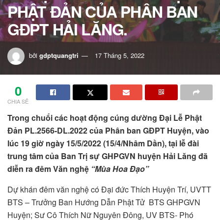
PHẬT ĐẢN CỦA PHÂN BAN
GĐPT HẢI LĂNG.
bởi
gdptquangtri
17 Tháng 5, 2022
0
CHIA SẺ
Trong chuổi các hoạt động cúng dường Đại Lễ Phật
Đản PL.2566-DL.2022 của Phân ban GĐPT Huyện, vào
lúc 19 giờ ngày 15/5/2022 (15/4/Nhâm Dần), tại lễ đài
trung tâm của Ban Trị sự GHPGVN huyện Hải Lăng đã
diễn ra đêm Văn nghệ
“Mùa Hoa Đạo”
Dự khán đêm văn nghệ có Đại đức Thích Huyện Trí, UVTT
BTS – Trưởng Ban Hướng Dẫn Phật Tử BTS GHPGVN
Huyện; Sư Cô Thích Nữ Nguyên Đông, UV BTS- Phó