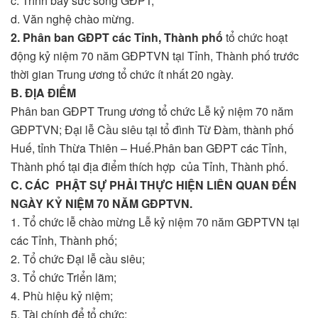
c. Trình bày sức sống GĐPT;
d. Văn nghệ chào mừng.
2. Phân ban GĐPT các Tỉnh, Thành phố
tổ chức hoạt
động kỷ niệm 70 năm GĐPTVN tại Tỉnh, Thành phố trước
thời gian Trung ương tổ chức ít nhất 20 ngày.
B. ĐỊA ĐIỂM
Phân ban GĐPT Trung ương tổ chức Lễ kỷ niệm 70 năm
GĐPTVN; Đại lễ Cầu siêu tại tổ đình Từ Đàm, thành phố
Huế, tỉnh Thừa Thiên – Huế.Phân ban GĐPT các Tỉnh,
Thành phố tại địa điểm thích hợp của Tỉnh, Thành phố.
C. CÁC PHẬT SỰ PHẢI THỰC HIỆN LIÊN QUAN ĐẾN
NGÀY KỶ NIỆM 70 NĂM GĐPTVN.
1. Tổ chức lễ chào mừng Lễ kỷ niệm 70 năm GĐPTVN tại
các Tỉnh, Thành phố;
2. Tổ chức Đại lễ cầu siêu;
3. Tổ chức Triển lãm;
4. Phù hiệu kỷ niệm;
5. Tài chính để tổ chức;