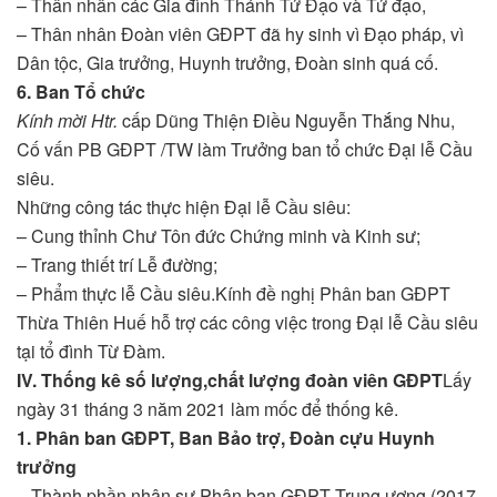
– Thân nhân các Gia đình Thánh Tử Đạo và Tử đạo,
– Thân nhân Đoàn viên GĐPT đã hy sinh vì Đạo pháp, vì
Dân tộc, Gia trưởng, Huynh trưởng, Đoàn sinh quá cố.
6. Ban Tổ chức
Kính mời Htr.
cấp Dũng Thiện Điều Nguyễn Thắng Nhu,
Cố vấn PB GĐPT /TW làm Trưởng ban tổ chức Đại lễ Cầu
siêu.
Những công tác thực hiện Đại lễ Cầu siêu:
– Cung thỉnh Chư Tôn đức Chứng minh và Kinh sư;
– Trang thiết trí Lễ đường;
– Phẩm thực lễ Cầu siêu.Kính đề nghị Phân ban GĐPT
Thừa Thiên Huế hỗ trợ các công việc trong Đại lễ Cầu siêu
tại tổ đình Từ Đàm.
IV. Thống kê số lượng,chất lượng đoàn viên GĐPT
Lấy
ngày 31 tháng 3 năm 2021 làm mốc để thống kê.
1. Phân ban GĐPT, Ban Bảo trợ, Đoàn cựu Huynh
trưởng
– Thành phần nhân sự Phân ban GĐPT Trung ương (2017