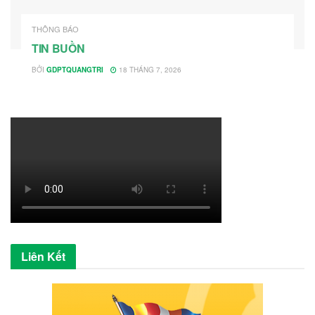
THÔNG BÁO
TIN BUỒN
BỞI
GDPTQUANGTRI
18 THÁNG 7, 2026
Liên Kết