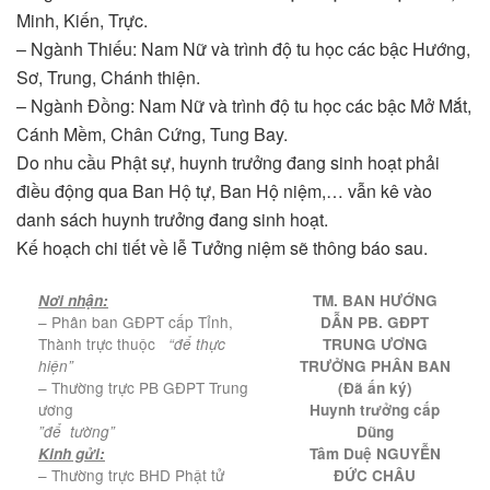
Minh, Kiến, Trực.
– Ngành Thiếu: Nam Nữ và trình độ tu học các bậc Hướng,
Sơ, Trung, Chánh thiện.
– Ngành Đồng: Nam Nữ và trình độ tu học các bậc Mở Mắt,
Cánh Mềm, Chân Cứng, Tung Bay.
Do nhu cầu Phật sự, huynh trưởng đang sinh hoạt phải
điều động qua Ban Hộ tự, Ban Hộ niệm,… vẫn kê vào
danh sách huynh trưởng đang sinh hoạt.
Kế hoạch chi tiết về lễ Tưởng niệm sẽ thông báo sau.
Nơi nhận:
TM.
B
AN HƯỚNG
– Phân ban GĐPT cấp Tỉnh,
DẪN PB. GĐPT
Thành trực thuộc
“để thực
TRUNG ƯƠNG
hiện”
TRƯỞNG PHÂN BAN
– Thường trực PB GĐPT Trung
(Đã ấn ký)
ương
Huynh trưởng cấp
”để tường”
Dũng
Kinh gửi:
Tâm Duệ NGUYỄN
– Thường trực BHD Phật tử
ĐỨC CHÂU