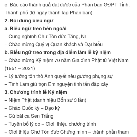
e. Báo cáo thành quả đạt được của Phân ban GĐPT Tỉnh,
Thành phố (từ ngày thành lập Phân ban).
2. Nội dung biểu ngữ
a. Biểu ngữ treo
bên
ngoài
– Cung nghinh Chư Tôn đức Tăng, Ni
– Chào mừng Quý vị Quan khách và Đại biểu
b. Biểu ngữ treo trong địa điểm làm lễ kỷ niệm
– Chào mừng Kỷ niệm 70 năm Gia đình Phật tử Việt Nam
(1951 – 2021)
– Lý tưởng tôn thờ Anh quyết nêu gương phụng sự
– Tình Lam giữ trọn Em nguyện tinh tấn đắp xây
3. Chương trình lễ Kỷ niệm
– Niệm Phật (danh hiệu Bổn sư 3 lần)
– Chào Quốc kỳ – Đạo kỳ
– Cử bài ca Sen Trắng
– Tuyên bố lý do – Giới thiệu chương trình
– Giới thiệu Chư Tôn đức Chứng minh – thành phần tham