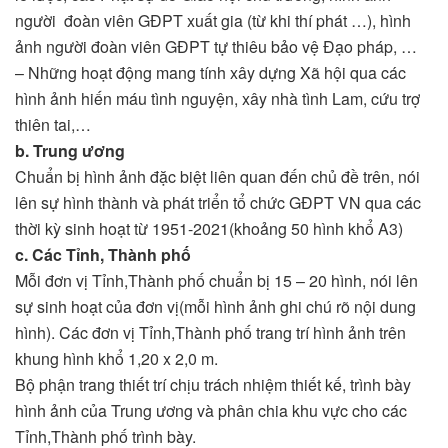
người đoàn viên GĐPT xuất gia (từ khi thí phát …), hình
ảnh người đoàn viên GĐPT tự thiêu bảo vệ Đạo pháp, …
– Những hoạt động mang tính xây dựng Xã hội qua các
hình ảnh hiến máu tình nguyện, xây nhà tình Lam, cứu trợ
thiên tai,…
b. Trung ương
Chuẩn bị hình ảnh đặc biệt liên quan đến chủ đề trên, nói
lên sự hình thành và phát triển tổ chức GĐPT VN qua các
thời kỳ sinh hoạt từ 1951-2021(khoảng 50 hình khổ A3)
c. Các Tỉnh, Thành phố
Mỗi đơn vị Tỉnh,Thành phố chuẩn bị 15 – 20 hình, nói lên
sự sinh hoạt của đơn vị(mỗi hình ảnh ghi chú rõ nội dung
hình). Các đơn vị Tỉnh,Thành phố trang trí hình ảnh trên
khung hình khổ 1,20 x 2,0 m.
Bộ phận trang thiết trí chịu trách nhiệm thiết kế, trình bày
hình ảnh của Trung ương và phân chia khu vực cho các
Tỉnh,Thành phố trình bày.