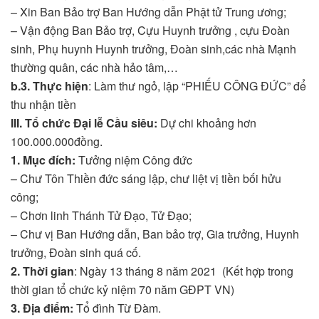
– Xin Ban Bảo trợ Ban Hướng dẫn Phật tử Trung ương;
– Vận động Ban Bảo trợ, Cựu Huynh trưởng , cựu Đoàn
sinh, Phụ huynh Huynh trưởng, Đoàn sinh,các nhà Mạnh
thường quân, các nhà hảo tâm,…
b.3. Thực hiện
: Làm thư ngỏ, lập “PHIẾU CÔNG ĐỨC” để
thu nhận tiền
III. Tổ chức Đại lễ Cầu siêu:
Dự chi khoảng hơn
100.000.000đồng.
1. Mục đích:
Tưởng niệm Công đức
– Chư Tôn Thiền đức sáng lập, chư liệt vị tiền bối hửu
công;
– Chơn linh Thánh Tử Đạo, Tử Đạo;
– Chư vị Ban Hướng dẫn, Ban bảo trợ, Gia trưởng, Huynh
trưởng, Đoàn sinh quá cố.
2. Thời gian
: Ngày 13 tháng 8 năm 2021 (Kết hợp trong
thời gian tổ chức kỷ niệm 70 năm GĐPT VN)
3. Địa điểm:
Tổ đình Từ Đàm.