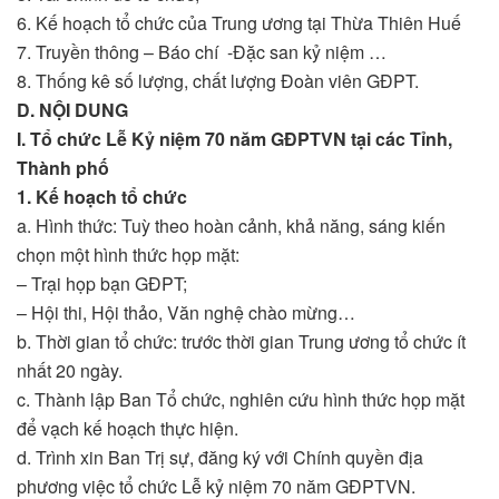
6. Kế hoạch tổ chức của Trung ương tại Thừa Thiên Huế
7. Truyền thông – Báo chí -Đặc san kỷ niệm …
8. Thống kê số lượng, chất lượng Đoàn viên GĐPT.
D. NỘI DUNG
I. Tổ chức Lễ Kỷ niệm 70 năm GĐPTVN tại các Tỉnh,
Thành phố
1.
Kế hoạch tổ chức
a. Hình thức: Tuỳ theo hoàn cảnh, khả năng, sáng kiến
chọn một hình thức họp mặt:
– Trại họp bạn GĐPT;
– Hội thi, Hội thảo, Văn nghệ chào mừng…
b. Thời gian tổ chức: trước thời gian Trung ương tổ chức ít
nhất 20 ngày.
c. Thành lập Ban Tổ chức, nghiên cứu hình thức họp mặt
để vạch kế hoạch thực hiện.
d. Trình xin Ban Trị sự, đăng ký với Chính quyền địa
phương việc tổ chức Lễ kỷ niệm 70 năm GĐPTVN.