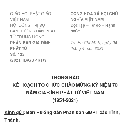
GIÁO HỘI PHẬT GIÁO
CỘNG HÒA XÃ HỘI CHỦ
VIỆT NAM
NGHĨA VIỆT NAM
HỘI ĐỒNG TRỊ SỰ
Độc lập – Tự do – Hạnh
BAN HƯỚNG DẪN PHẬT
phúc
TỬ TRUNG ƯƠNG
PHÂN BAN GIA ĐÌNH
Tp. Hồ Chí Minh, ngày 04
PHẬT TỬ
tháng 4
năm 2021
Số: 122
/20
21
/TB/GĐPT/TW
THÔNG BÁO
KẾ HOẠCH TỔ CHỨC
CHÀO MỪNG KỶ NIỆM 70
NĂM
GIA ĐÌNH PHẬT TỬ VIỆT NAM
(1951-2021)
Kính gửi
: Ban Hướng dẫn Phân ban GĐPT các Tỉnh,
Thành.