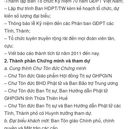
-Thành lập Ban Tổ chức Kỷ niệm 70 năm GĐPT Việt Nam;
– Lập thư trình Ban HDPT/TW kèm kế hoạch tổ chức, dự
kiến số lượng đại biểu;
– Thông báo lễ Kỷ niệm đến các Phân ban GĐPT các
Tỉnh, Thành;
– Tổ chức tuyên truyền rộng rãi đến mọi đoàn viên tân,
cựu;
– Viết báo cáo thành tích từ năm 2011 đến nay.
2. Thành phần Chứng minh và tham dự
a.
Cung thỉnh Chư Tôn đức Chứng minh
– Chư Tôn đức Giáo phẩm Hội đồng Trị sự GHPGVN
– Chư Tôn đức BHD Phật tử và Ban Bảo trợ Trung ương
– Chư Tôn đức Ban Trị sự, Ban Hướng dẫn Phật tử
GHPGVN tỉnh Thừa Thiên Huế
– Chư Tôn đức Ban Trị sự và Ban Hướng dẫn Phật tử các
Tỉnh, Thành phố có Huynh trưởng tham dự.
b. Đại biểu khách mời:
Ban Tôn giáo Chính phủ, chính
quyền và Mặt trận các cấp