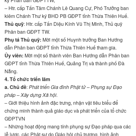
ký Phân ban GĐPTTW;
– Htr. cấp Tấn Tâm Chánh Lê Quang Cự, Phó Trưởng ban
kiêm Chánh Thư ký BHD PB GĐPT tỉnh Thừa Thiên Huế.
Thủ quỹ
: Htr. cấp Tấn Diệu Kính Vũ Thị Minh, Thủ quỹ
Phân ban GĐPT TW.
Phụ tá Thủ quỹ:
Mời một số Huynh trưởng Ban Hướng
dẫn Phân ban GĐPT tỉnh Thừa Thiên Huế tham gia.
Ủy viên:
Mời một số thành viên Ban Hướng dẫn Phân ban
GĐPT tỉnh Thừa Thiên Huế, Quảng Trị và thành phố Đà
Nẵng.
4. Tổ chức triển lãm
a. Chủ đề
:
Phát triển Gia đình Phật tử – Phụng sự Đạo
pháp – Xây dựng Xã hội.
– Giới thiệu hình ảnh đặc trưng, nhận vật tiêu biểu để
chứng minh thành quả giáo dục và phát triển của tổ chức
GĐPTVN
– Những hoạt động mang tính phụng sự Đạo pháp qua các
lễ lược, các Phật sự do Giáo hội chủ trương, hình ảnh