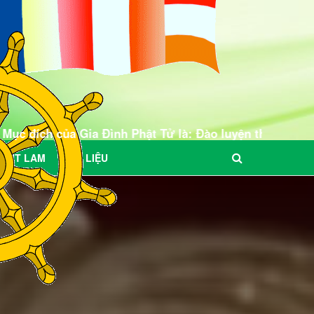
a Đình Phật Tử là: Đào luyện thanh, thiếu, đồng niên ti
BÚT LAM
TƯ LIỆU