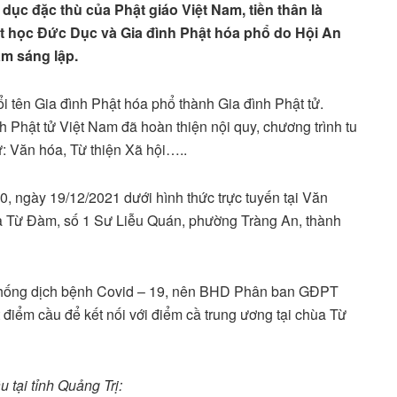
 dục đặc thù của Phật giáo Việt Nam, tiền thân là
 học Đức Dục và Gia đình Phật hóa phổ do Hội An
ám sáng
lập.
 tên Gia đình Phật hóa phổ thành Gia đình Phật tử.
h Phật tử Việt Nam đã hoàn thiện nội quy, chương trình tu
ư: Văn hóa, Từ thiện Xã hội…..
0, ngày 19/12/2021 dưới hình thức trực tuyến tại Văn
Từ Đàm, số 1 Sư Liễu Quán, phường Tràng An, thành
 chống dịch bệnh Covid – 19, nên BHD Phân ban GĐPT
 điểm cầu để kết nối với điểm cầ trung ương tại chùa Từ
 tại tỉnh Quảng Trị: