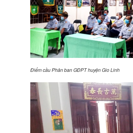
Điểm cầu Phân ban GĐPT huyện Gio Linh