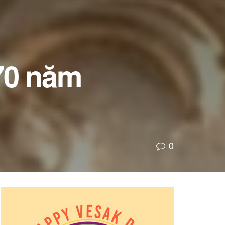
 70 năm
0