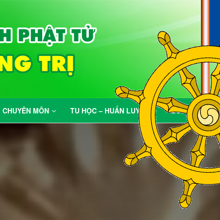
Mục đích của Gi
CHUYÊN MÔN
TU HỌC – HUẤN LUYỆN
GÓC VUI