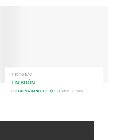
THÔNG BÁO
TIN BUỒN
BỞI
18 THÁNG 7, 2026
GDPTQUANGTRI