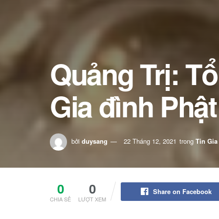
Quảng Trị: Tổ
Gia đình Phật
bởi
duysang
22 Tháng 12, 2021
trong
Tin Gia
0
0
Share on Facebook
CHIA SẺ
LƯỢT XEM