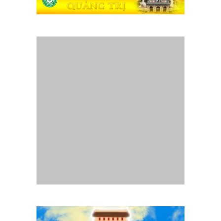
Website
Gia Đình Phật Tử Quảng Trị
- Thành lập tháng
07/2014.