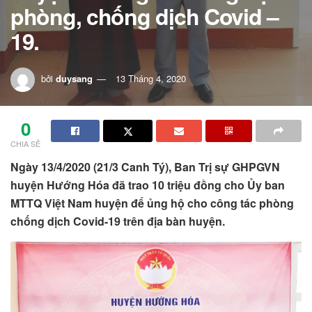
phòng, chống dịch Covid –
19.
bởi
duysang
13 Tháng 4, 2020
0
CHIA SẺ
Ngày 1
3
/4
/2020 (21/3 Canh Tý)
, Ban Trị sự
GHPGVN
huyện Hướng Hóa
đã trao 10 triệu đồng
cho Ủy ban
MTTQ Việt Nam
huyện
để ủng hộ cho công tác phòng
chống dịch Covid-19
trên địa bàn huyện
.