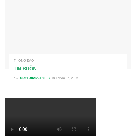
THÔNG BÁO
TIN BUỒN
BỞI
GDPTQUANGTRI
18 THÁNG 7, 2026