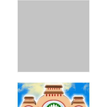
Website
Gia Đình Phật Tử Quảng Trị
- Thành lập tháng
07/2014.
Chịu trách nhiệm nội dung :
Ban Truyền thông Phân ban GĐPT
Quảng Trị
Mọi liên lạc, góp ý xin liên hệ email:
pbgdptquangtri.hd@gmail.com