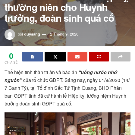
thường niên cho Huynh
trưởng, đoàn sinh quá cố
bởi
duysang
2 Tháng 9, 2020
0
CHIA SẺ
Thể hiện tinh thần tri ân và báo ân
“uống nước nhớ
nguồn”
của tổ chức GĐPT. Sáng nay, ngày 01/9/2020 (14/
7 Canh Tý), tại Tổ đình Sắc Tứ Tịnh Quang, BHD Phân
ban GĐPT tỉnh đã cử hành lễ Hiệp kỵ, tưởng niệm Huynh
trưởng đoàn sinh GĐPT quá cố.