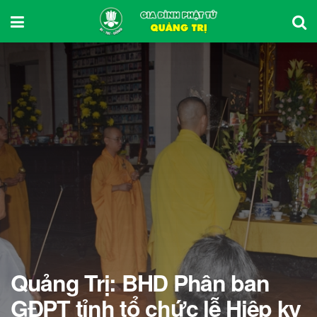
Quảng Trị: BHD Phân ban
GĐPT tỉnh tổ chức lễ Hiệp kỵ