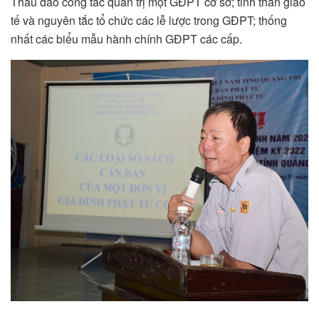
Thấu đáo công tác quản trị một GĐPT cơ sở; tinh thần giao
tế và nguyên tắc tổ chức các lễ lược trong GĐPT; thống
nhất các biểu mẫu hành chính GĐPT các cấp.