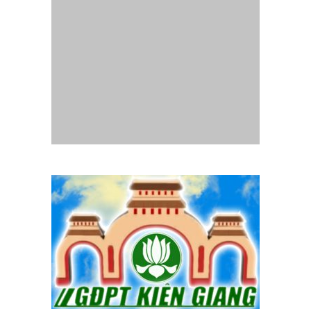
Website
Gia Đình Phật Tử Quảng Trị
- Thành lập tháng
07/2014.
Chịu trách nhiệm nội dung :
Ban Truyền thông Phân ban GĐPT
Quảng Trị
Mọi liên lạc, góp ý xin liên hệ email:
pbgdptquangtri.hd@gmail.com
Copyright © 2014 GĐPT Quang Tri. All rights reserved.