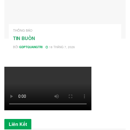
THÔNG BÁO
TIN BUỒN
BỞI
GDPTQUANGTRI
18 THÁNG 7, 2026
Liên Kết