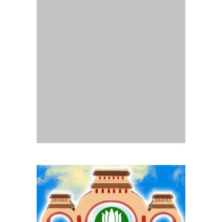
Website
Gia Đình Phật Tử Quảng Trị
- Thành lập tháng
07/2014.
Chịu trách nhiệm nội dung :
Ban Truyền thông Phân ban GĐPT
Quảng Trị
Mọi liên lạc, góp ý xin liên hệ email:
pbgdptquangtri.hd@gmail.com