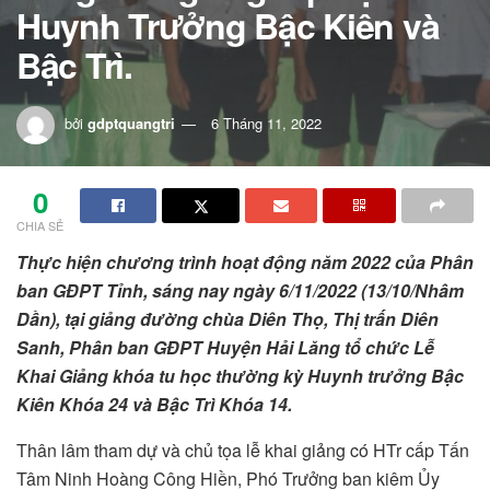
Huynh Trưởng Bậc Kiên và
Bậc Trì.
bởi
gdptquangtri
6 Tháng 11, 2022
0
CHIA SẺ
Thực hiện chương trình hoạt động năm 2022 của Phân
ban GĐPT Tỉnh, sáng nay ngày 6/11/2022 (13/10/Nhâm
Dần), tại giảng đường chùa Diên Thọ, Thị trấn Diên
Sanh, Phân ban GĐPT Huyện Hải Lăng tổ chức Lễ
Khai Giảng khóa tu học thường kỳ Huynh trưởng Bậc
Kiên Khóa 24 và Bậc Trì Khóa 14.
Thân lâm tham dự và chủ tọa lễ khai giảng có HTr cấp Tấn
Tâm Ninh Hoàng Công Hiền, Phó Trưởng ban kiêm Ủy