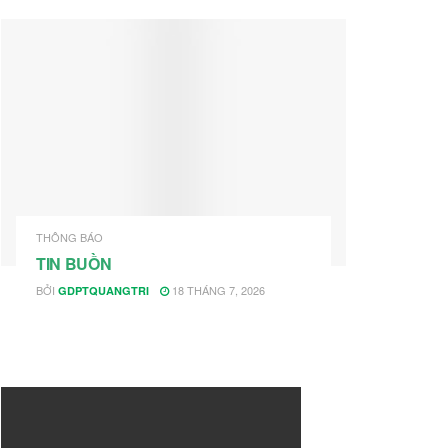
THÔNG BÁO
TIN BUỒN
BỞI
18 THÁNG 7, 2026
GDPTQUANGTRI