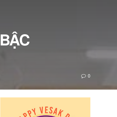
 BẬC
0