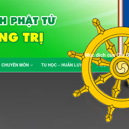
Mục đích của Gia Đình Phật Tử là
CHUYÊN MÔN
TU HỌC – HUẤN LUYỆN
GÓC VUI