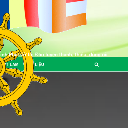
: Đào luyện thanh, thiếu, đồng niên tin Phật thành Phật
BÚT LAM
TƯ LIỆU