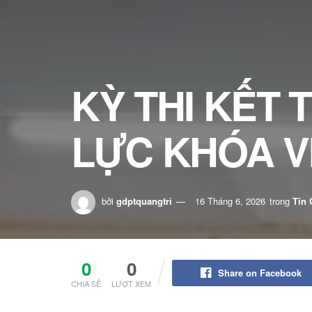
KỲ THI KẾT 
LỰC KHÓA V
bởi
gdptquangtri
16 Tháng 6, 2026
trong
Tin 
0
0
Share on Facebook
CHIA SẺ
LƯỢT XEM