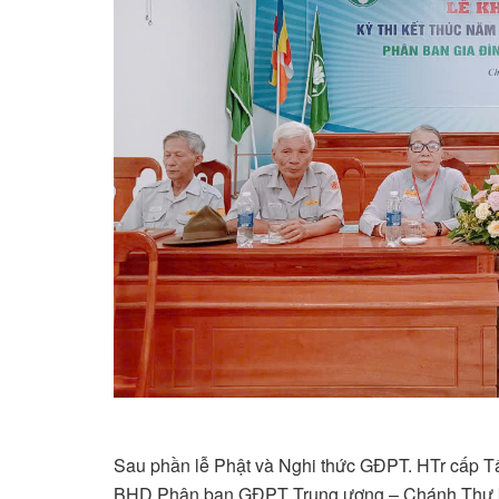
Sau phần lễ Phật và Nghi thức GĐPT. HTr cấp 
BHD Phân ban GĐPT Trung ương – Chánh Thư ký