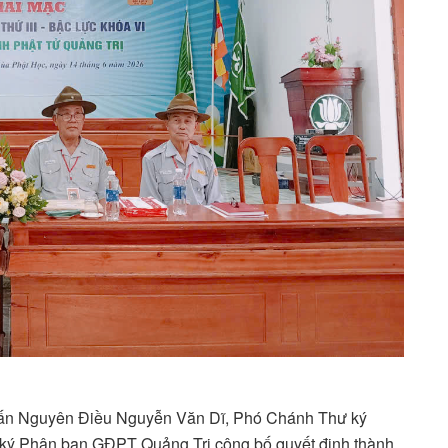
Tấn Nguyên Điều Nguyễn Văn Dĩ, Phó Chánh Thư ký
 Phân ban GĐPT Quảng Trị công bố quyết định thành