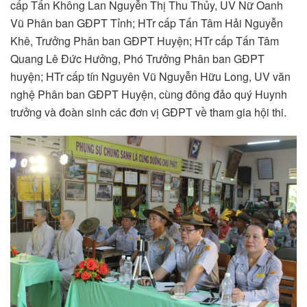
cấp Tấn Không Lan Nguyễn Thị Thu Thủy, UV Nữ Oanh
Vũ Phân ban GĐPT Tỉnh; HTr cấp Tấn Tâm Hải Nguyễn
Khê, Trưởng Phân ban GĐPT Huyện; HTr cấp Tấn Tâm
Quang Lê Đức Hưởng, Phó Trưởng Phân ban GĐPT
huyện; HTr cấp tín Nguyên Vũ Nguyễn Hữu Long, UV văn
nghệ Phân ban GĐPT Huyện, cùng đông đảo quý Huynh
trưởng và đoàn sinh các đơn vị GĐPT về tham gia hội thi.