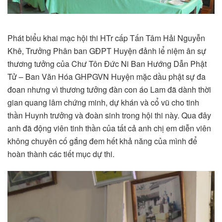
Phát biểu khai mạc hội thi HTr cấp Tấn Tâm Hải Nguyễn
Khê, Trưởng Phân ban GĐPT Huyện đảnh lể niệm ân sự
thương tưởng của Chư Tôn Đức Ni Ban Hướng Dẫn Phật
Tử – Ban Văn Hóa GHPGVN Huyện mặc dầu phật sự đa
đoan nhưng vì thương tưởng đàn con áo Lam đã dành thời
gian quang lâm chứng minh, dự khán và cổ vũ cho tinh
thần Huynh trưởng và đoàn sinh trong hội thi này. Qua đây
anh đã động viên tinh thần của tất cả anh chị em diễn viên
không chuyên cố gắng đem hết khả năng của mình để
hoàn thành các tiết mục dự thi.