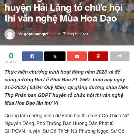
huyện Hải Lăng tổ chức hội
thi văn nghệ Mùa Hoa Đạo
bởi
gdptquangtri
21 Tháng 5, 2023
0
CHIA SẺ
Thực hiện chương trình hoạt động năm 2023 và để
cúng dường Đại Lễ Phật Đản PL.2567, hôm nay ngày
21/5/2023 ( 03/04/ Quý Mão), tại giảng đường chùa Diên
Thọ Phân ban GĐPT huyện tổ chức hội thi văn nghệ
Mùa Hoa Đạo lần thứ VI
Quang lâm chứng minh dự khán hội thi có Sư Cô Thích Nữ
Nguyên Đông, Phó Trưởng Ban Hướng Dẫn Phật tử
GHPGVN Huyện; Sư Cô Thích Nữ Phương Ngọc; Sư Cô