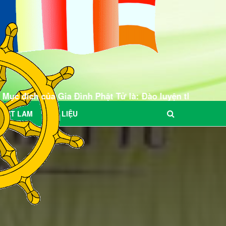
a Đình Phật Tử là: Đào luyện thanh, thiếu, đồng niên t
BÚT LAM
TƯ LIỆU