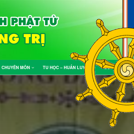
Mục đích của Gi
CHUYÊN MÔN
TU HỌC – HUẤN LUYỆN
GÓC VUI