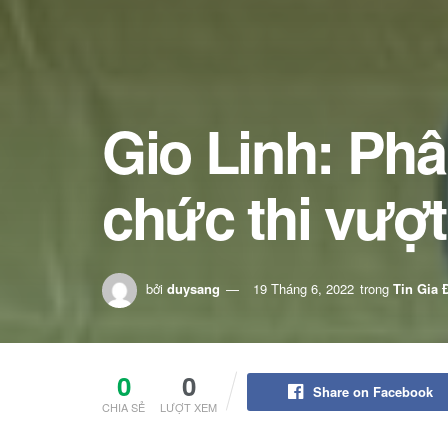
Gio Linh: Ph
chức thi vượ
bởi
duysang
19 Tháng 6, 2022
trong
Tin Gia 
0
0
Share on Facebook
CHIA SẺ
LƯỢT XEM