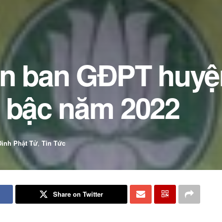
ân ban GĐPT huyệ
t bậc năm 2022
Đình Phật Tử
,
Tin Tức
Share on Twitter