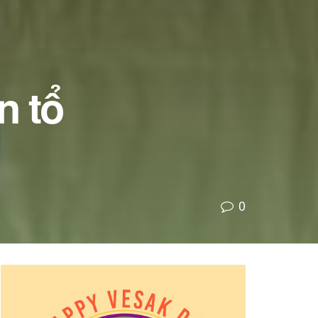
n tổ
0