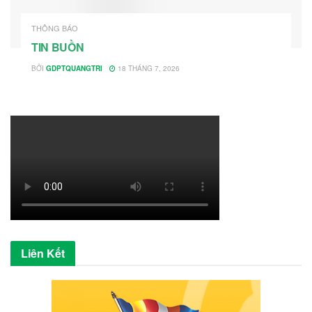
THÔNG BÁO
TIN BUỒN
BỞI
GDPTQUANGTRI
18 THÁNG 7, 2026
Liên Kết