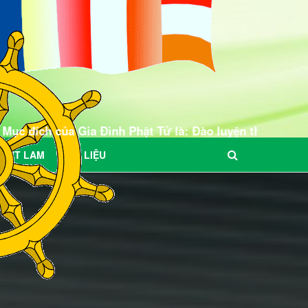
Gia Đình Phật Tử là: Đào luyện thanh, thiếu, đồng niên 
BÚT LAM
TƯ LIỆU