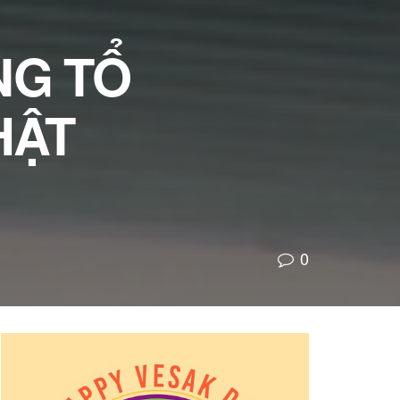
NG TỔ
HẬT
0