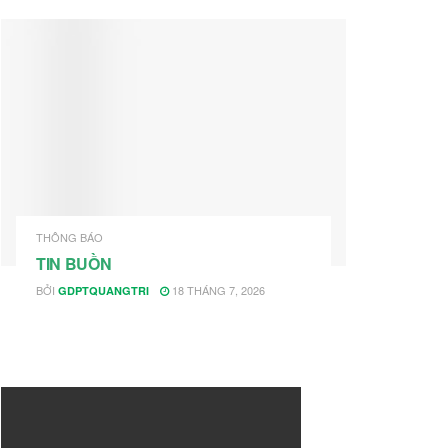
THÔNG BÁO
TIN BUỒN
BỞI
18 THÁNG 7, 2026
GDPTQUANGTRI