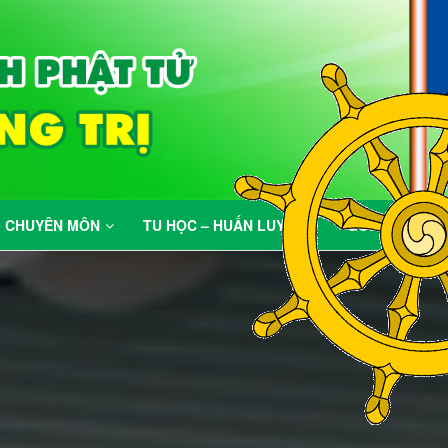
Mục đích của 
CHUYÊN MÔN
TU HỌC – HUẤN LUYỆN
GÓC VUI