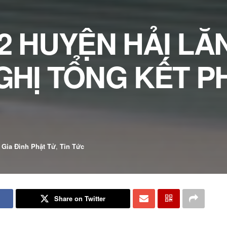
2 HUYỆN HẢI LĂ
GHỊ TỔNG KẾT P
 Gia Đình Phật Tử
,
Tin Tức
Share on Twitter