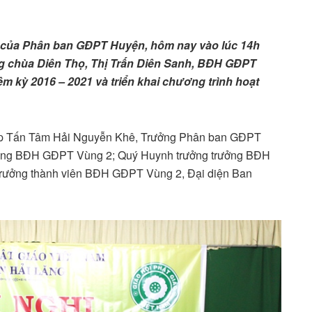
 của Phân ban GĐPT Huyện, hôm nay vào lúc 14h
ờng chùa Diên Thọ, Thị Trấn Diên Sanh, BĐH GĐPT
ệm kỳ 2016 – 2021 và triển khai chương trình hoạt
cấp Tấn Tâm Hải Nguyễn Khê, Trưởng Phân ban GĐPT
ởng BĐH GĐPT Vùng 2; Quý Huynh trưởng trưởng BĐH
rưởng thành viên BĐH GĐPT Vùng 2, Đại diện Ban