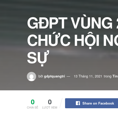
GĐPT VÙNG 
CHỨC HỘI N
SỰ
bởi
gdptquangtri
13 Tháng 11, 2021
trong
Tin
0
0
Share on Facebook
CHIA SẺ
LƯỢT XEM