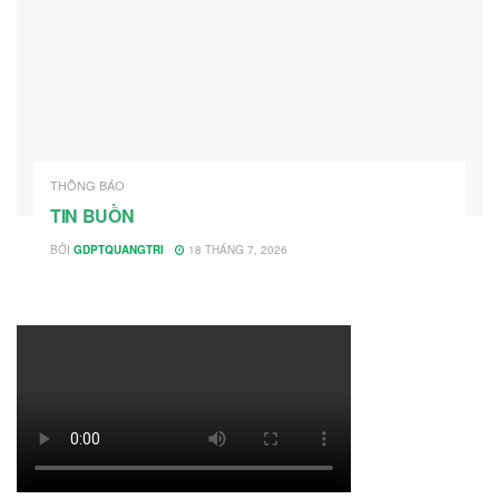
THÔNG BÁO
TIN BUỒN
BỞI
GDPTQUANGTRI
18 THÁNG 7, 2026