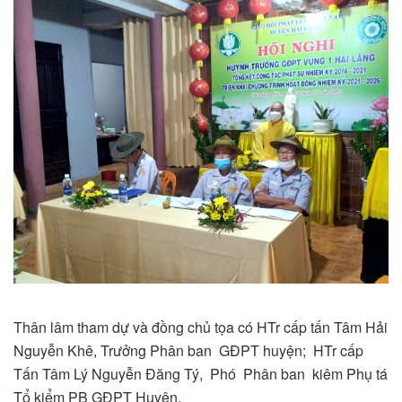
Thân lâm tham dự và đồng chủ tọa có HTr cấp tấn Tâm Hải
Nguyễn Khê, Trưởng Phân ban GĐPT huyện; HTr cấp
Tấn Tâm Lý Nguyễn Đăng Tý, Phó Phân ban kiêm Phụ tá
Tổ kiểm PB GĐPT Huyện.