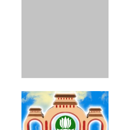
Website
Gia Đình Phật Tử Quảng Trị
- Thành lập tháng
07/2014.
Chịu trách nhiệm nội dung :
Ban Truyền thông Phân ban GĐPT
Quảng Trị
Mọi liên lạc, góp ý xin liên hệ email:
pbgdptquangtri.hd@gmail.com
Copyright © 2014 GĐPT Quang Tri. All rights reserved.