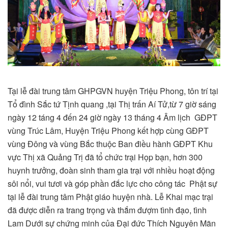
Tại lễ đài trung tâm GHPGVN huyện Triệu Phong, tôn trí tại
Tổ đình Sắc tứ Tịnh quang ,tại Thị trấn Aí Tử,từ 7 giờ sáng
ngày 12 táng 4 đến 24 giờ ngày 13 tháng 4 Âm lịch GĐPT
vùng Trúc Lâm, Huyện Triệu Phong kết hợp cùng GĐPT
vùng Đông và vùng Bắc thuộc Ban điều hành GĐPT Khu
vực Thị xã Quảng Trị đã tổ chức trại Họp bạn, hơn 300
huynh trưởng, đoàn sinh tham gia trại với nhiều hoạt động
sôi nổi, vui tươi và góp phần đắc lực cho công tác Phật sự
tại lễ đài trung tâm Phật giáo huyện nhà. Lễ Khai mạc trại
đã được diễn ra trang trọng và thắm đượm tình đạo, tình
Lam Dưới sự chứng minh của Đại đức Thích Nguyên Mãn