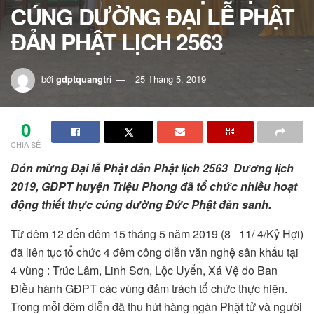
CÚNG DƯỜNG ĐẠI LỄ PHẬT
ĐẢN PHẬT LỊCH 2563
bởi
gdptquangtri
25 Tháng 5, 2019
0
CHIA SẺ
Đón mừng Đại lễ Phật đản Phật lịch 2563 Dương lịch
2019, GĐPT huyện Triệu Phong đã tổ chức nhiều hoạt
động thiết thực cúng dường Đức Phật đản sanh.
Từ đêm 12 đến đêm 15 tháng 5 năm 2019 (8 11/ 4/Kỷ Hợi)
đã liên tục tổ chức 4 đêm công diễn văn nghệ sân khấu tại
4 vùng : Trúc Lâm, Linh Sơn, Lộc Uyển, Xá Vệ do Ban
Điều hành GĐPT các vùng đảm trách tổ chức thực hiện.
Trong mỗi đêm diễn đã thu hút hàng ngàn Phật tử và người