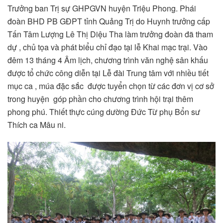
Trưởng ban Trị sự GHPGVN huyện Triệu Phong. Phái
đoàn BHD PB GĐPT tỉnh Quảng Trị do Huynh trưởng cấp
Tấn Tâm Lượng Lê Thị Diệu Tha làm trưởng đoàn đã tham
dự , chủ tọa và phát biểu chỉ đạo tại lễ Khai mạc trại. Vào
đêm 13 tháng 4 Âm lịch, chương trình văn nghệ sân khấu
được tổ chức công diễn tại Lễ đài Trung tâm với nhiều tiết
mục ca , múa đặc sắc được tuyển chọn từ các đơn vị cơ sở
trong huyện góp phần cho chương trình hội trại thêm
phong phú. Thiết thực cúng dường Đức Từ phụ Bổn sư
Thích ca Mâu ni.