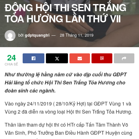
ĐỘNG HỘI THI SEN TRẮNG
TỎA HƯƠNG LẦN THỨ VII
bởi
gdptquangtri
28 Tháng 11, 2019
24
CHIA SẺ
Như thường lệ hằng năm cứ vào dịp cuối thu GĐPT
Hải lăng tổ chức Hội Thi Sen Trắng Tỏa Hương cho
đoàn sinh các ngành.
Vào ngày 24/11/2019 ( 28/10/Kỷ Hợi) tại GĐPT Vùng 1 và
Vùng 2 đã diễn ra vòng loại Hội thi Sen Trắng Tỏa Hương.
Thân lâm tham dự hội thi có HTr cấp Tấn Tâm Thành Võ
Văn Sinh, Phó Trưởng Ban Điều Hành GĐPT Huyện cùng