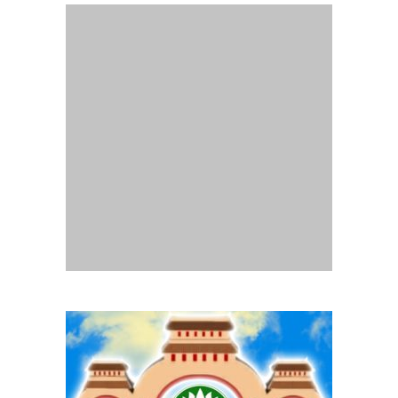
Website
Gia Đình Phật Tử Quảng Trị
- Thành lập tháng
07/2014.
Chịu trách nhiệm nội dung :
Ban Truyền thông Phân ban GĐPT
Quảng Trị
Mọi liên lạc, góp ý xin liên hệ email:
pbgdptquangtri.hd@gmail.com