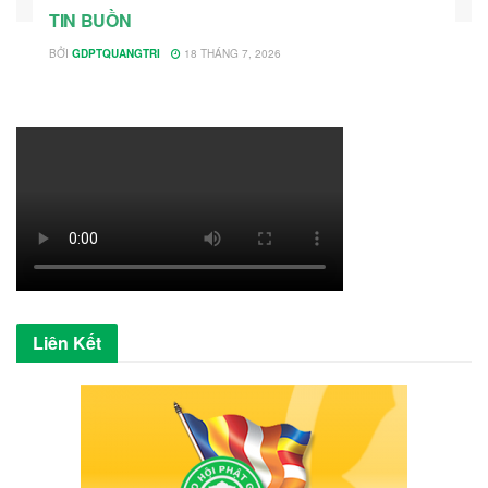
TIN BUỒN
BỞI
GDPTQUANGTRI
18 THÁNG 7, 2026
Liên Kết