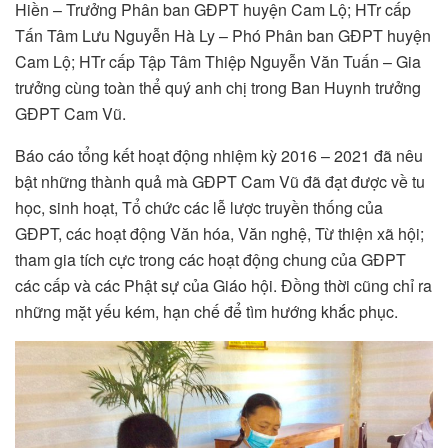
Hiền – Trưởng Phân ban GĐPT huyện Cam Lộ; HTr cấp
Tấn Tâm Lưu Nguyễn Hà Ly – Phó Phân ban GĐPT huyện
Cam Lộ; HTr cấp Tập Tâm Thiệp Nguyễn Văn Tuấn – Gia
trưởng cùng toàn thể quý anh chị trong Ban Huynh trưởng
GĐPT Cam Vũ.
Báo cáo tổng kết hoạt động nhiệm kỳ 2016 – 2021 đã nêu
bật những thành quả mà GĐPT Cam Vũ đã đạt được về tu
học, sinh hoạt, Tổ chức các lễ lược truyền thống của
GĐPT, các hoạt động Văn hóa, Văn nghệ, Từ thiện xã hội;
tham gia tích cực trong các hoạt động chung của GĐPT
các cấp và các Phật sự của Giáo hội. Đồng thời cũng chỉ ra
những mặt yếu kém, hạn chế để tìm hướng khắc phục.