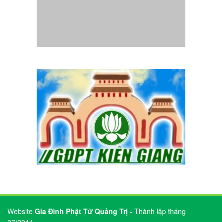
Website
Gia Đình Phật Tử Quảng Trị
- Thành lập tháng
07/2014.
Chịu trách nhiệm nội dung :
Ban Truyền thông Phân ban GĐPT
Quảng Trị
Mọi liên lạc, góp ý xin liên hệ email:
pbgdptquangtri.hd@gmail.com
Copyright © 2014 GĐPT Quang Tri. All rights reserved.