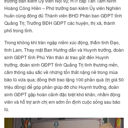
trưởng ban kiêm Ủy viên Nội vụ; HTr cấp Tấn Tâm Ninh
Hoàng Công Hiền – Phó trưởng ban kiêm Ủy viên Nghiên
huấn cùng đông đủ Thành viên BHD Phân ban GĐPT tỉnh
Quảng Trị; Trưởng BĐH GĐPT các huyện, thị xã, thành
phố trong tỉnh.
Trong không khí tràn ngập niềm xúc động, thắm tình Đạo,
tình Lam. Thay mặt Ban Hướng dẫn và Huynh trưởng, đoàn
sinh GĐPT tỉnh Phú Yên thân ái trao gửi đến Huynh
trưởng, đoàn sinh GĐPT tỉnh Quảng Trị tình thương mến,
cảm thông sâu sắc về những tổn thất nặng nề trong mùa
bão lũ vừa qua; đồng thời trao tặng 100 phần quà (trị giá 50
triệu đồng) để góp phần giúp đỡ cho Huynh trưởng, đoàn
sinh GĐPT gặp hoàn cảnh đặc biệt khó khăn, nhằm động
viên và hỗ trợ anh chị em sớm ổn định cuộc sống sau bão
lũ.