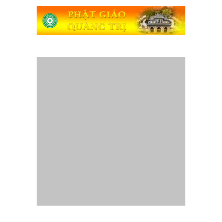
Website
Gia Đình Phật Tử Quảng Trị
- Thành lập tháng