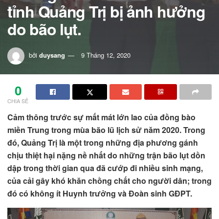
tỉnh Quảng Trị bị ảnh hưởng
do bão lụt.
bởi
duysang
9 Tháng 12, 2020
0
CHIA SẺ
Cảm thông trước sự mất mát lớn lao của đồng bào
miền Trung trong mùa bão lũ lịch sử năm 2020. Trong
đó, Quảng Trị là một trong những địa phương gánh
chịu thiệt hại nặng nề nhất do những trận bão lụt dồn
dập trong thời gian qua đã cướp đi nhiều sinh mạng,
của cải gây khó khăn chồng chất cho người dân; trong
đó có không ít Huynh trưởng và Đoàn sinh GĐPT.