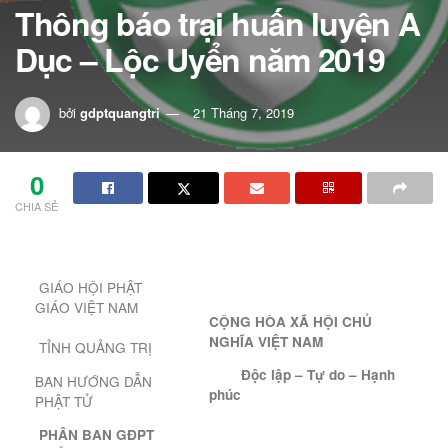
Thông báo trại huấn luyện A
Dục – Lộc Uyển năm 2019
bởi
gdptquangtri
21 Tháng 7, 2019
0
CHIA SẺ
GIÁO HỘI PHẬT
GIÁO VIỆT NAM
CỘNG HÒA XÃ HỘI CHỦ
NGHĨA VIỆT NAM
TỈNH QUẢNG TRỊ
Độc lập – Tự do – Hạnh
BAN HƯỚNG DẪN
phúc
PHẬT TỬ
PHÂN BAN GĐPT