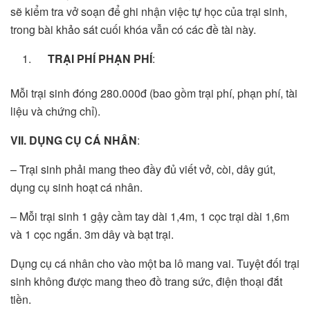
sẽ kiểm tra vở soạn để ghi nhận việc tự học của trại sinh,
trong bài khảo sát cuối khóa vẫn có các đề tài này.
TRẠI PHÍ PHẠN PHÍ
:
Mỗi trại sinh đóng 280.000đ (bao gồm trại phí, phạn phí, tài
liệu và chứng chỉ).
VII.
DỤNG CỤ CÁ NHÂN
:
– Trại sinh phải mang theo đầy đủ viết vở, còi, dây gút,
dụng cụ sinh hoạt cá nhân.
– Mỗi trại sinh 1 gậy cầm tay dài 1,4m, 1 cọc trại dài 1,6m
và 1 cọc ngắn. 3m dây và bạt trại.
Dụng cụ cá nhân cho vào một ba lô mang vai. Tuyệt đối trại
sinh không được mang theo đồ trang sức, điện thoại đắt
tiền.