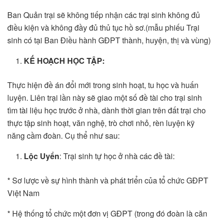
Ban Quản trại sẽ không tiếp nhận các trại sinh không đủ
điều kiện và không đầy đủ thủ tục hồ sơ.(mẫu phiếu Trại
sinh có tại Ban Điều hành GĐPT thành, huyện, thị và vùng)
KẾ HOẠCH HỌC TẬP:
Thực hiện đề án đổi mới trong sinh hoạt, tu học và huấn
luyện. Liên trại lần này sẽ giao một số đề tài cho trại sinh
tìm tài liệu học trước ở nhà, dành thời gian trên đất trại cho
thực tập sinh hoạt, văn nghệ, trò chơi nhỏ, rèn luyện kỹ
năng cầm đoàn. Cụ thể như sau:
Lộc Uyển
: Trại sinh tự học ở nhà các đề tài:
* Sơ lược về sự hình thành và phát triển của tổ chức GĐPT
Việt Nam
* Hệ thống tổ chức một đơn vị GĐPT (trong đó đoàn là căn