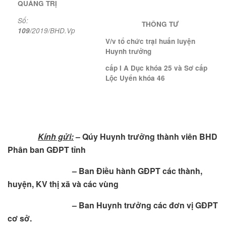
QUẢNG TRỊ
Số:
THÔNG TƯ
109/
2019/BHD.Vp
V/v tổ chức trại huấn luyện
Huynh trưởng
cấp I A Dục khóa 25 và Sơ cấp
Lộc Uyển khóa 46
Kính gửi:
– Qúy Huynh trưởng thành viên BHD
Phân ban GĐPT tỉnh
– Ban Điều hành GĐPT các thành,
huyện, KV thị xã và các vùng
– Ban Huynh trưởng các đơn vị GĐPT
cơ sở.