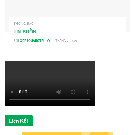
THÔNG BÁO
TIN BUỒN
BỞI
GDPTQUANGTRI
18 THÁNG 7, 2026
Liên Kết