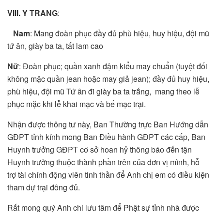
VIII.
Y TRANG
:
Nam
: Mang đoàn phục đầy đủ phù hiệu, huy hiệu, đội mũ
tứ ân, giày ba ta, tất lam cao
Nữ
: Đoàn phục; quần xanh đậm kiểu may chuẩn (tuyệt đối
không mặc quần jean hoặc may giả jean); đầy đủ huy hiệu,
phù hiệu, đội mũ Tứ ân đi giày ba ta trắng, mang theo lễ
phục mặc khi lễ khai mạc và bế mạc trại.
Nhận được thông tư này, Ban Thường trực Ban Hướng dẫn
GĐPT tỉnh kính mong Ban Điều hành GĐPT các cấp, Ban
Huynh trưởng GĐPT cơ sở hoan hỷ thông báo đến tận
Huynh trưởng thuộc thành phần trên của đơn vị mình, hỗ
trợ tài chính động viên tinh thần để Anh chị em có điều kiện
tham dự trại đông đủ.
Rất mong quý Anh chi lưu tâm để Phật sự tỉnh nhà được